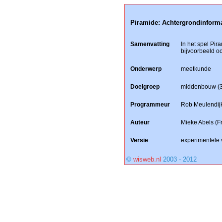
Piramide: Achtergrondinforma
Samenvatting
In het spel Pi
bijvoorbeeld oo
Onderwerp
meetkunde
Doelgroep
middenbouw (3 
Programmeur
Rob Meulendij
Auteur
Mieke Abels (Fr
Versie
experimentele 
©
wisweb.nl
2003 - 2012