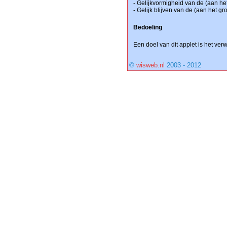
- Gelijkvormigheid van de (aan h
- Gelijk blijven van de (aan het g
Bedoeling
Een doel van dit applet is het ve
©
wisweb.nl
2003 - 2012