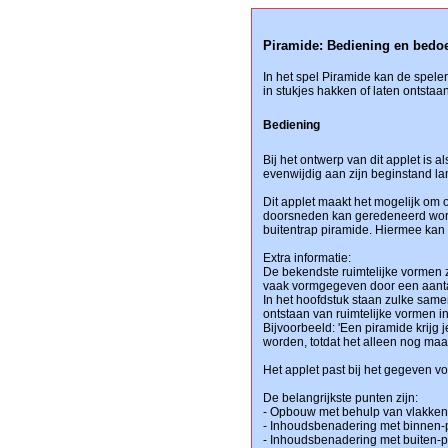
Piramide: Bediening en bedo
In het spel Piramide kan de spele
in stukjes hakken of laten ontstaan
Bediening
Bij het ontwerp van dit applet is
evenwijdig aan zijn beginstand lan
Dit applet maakt het mogelijk om 
doorsneden kan geredeneerd worde
buitentrap piramide. Hiermee kan
Extra informatie:
De bekendste ruimtelijke vormen z
vaak vormgegeven door een aantal
In het hoofdstuk staan zulke sam
ontstaan van ruimtelijke vormen i
Bijvoorbeeld: 'Een piramide krijg je
worden, totdat het alleen nog maar
Het applet past bij het gegeven 
De belangrijkste punten zijn:
- Opbouw met behulp van vlakken
- Inhoudsbenadering met binnen-
- Inhoudsbenadering met buiten-