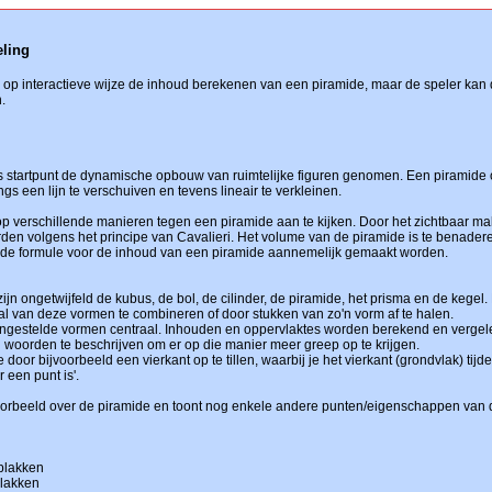
eling
r op interactieve wijze de inhoud berekenen van een piramide, maar de speler kan
.
 als startpunt de dynamische opbouw van ruimtelijke figuren genomen. Een piramide
gs een lijn te verschuiven en tevens lineair te verkleinen.
op verschillende manieren tegen een piramide aan te kijken. Door het zichtbaar m
n volgens het principe van Cavalieri. Het volume van de piramide is te benader
 de formule voor de inhoud van een piramide aannemelijk gemaakt worden.
ijn ongetwijfeld de kubus, de bol, de cilinder, de piramide, het prisma en de kege
 van deze vormen te combineren of door stukken van zo'n vorm af te halen.
engestelde vormen centraal. Inhouden en oppervlaktes worden berekend en vergelek
n woorden te beschrijven om er op die manier meer greep op te krijgen.
 door bijvoorbeeld een vierkant op te tillen, waarbij je het vierkant (grondvlak) tijde
 een punt is'.
voorbeeld over de piramide en toont nog enkele andere punten/eigenschappen van 
plakken
plakken