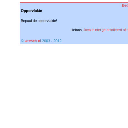
Bed
Oppervlakte
Bepaal de oppervlakte!
Helaas,
Java is niet geinstalleerd of s
©
wisweb.nl
2003 - 2012