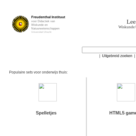
Freudenthal Instituut
Lee
voor Didactiek van
Wiskunde en
Wiskunde/
Natuurwetenschappen
Universiteit Utrecht
|
Uitgebreid zoeken
Populaire sets voor onderwijs thuis:
Spelletjes
HTML5 gam