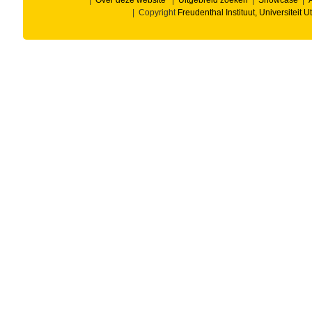
|
Over deze website
|
Uitgebreid zoeken
|
Showcase
|
A
| Copyright
Freudenthal Instituut, Universiteit U