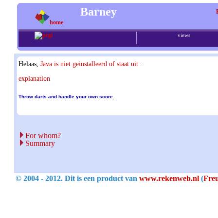
Barney
home
views
Helaas,
Java is niet geinstalleerd of staat uit
.
explanation
Throw darts and handle your own score.
For whom?
Summary
© 2004 - 2012. Dit is een product van
www.rekenweb.nl
(
Freu